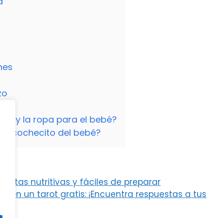
a
nes
zo
a y la ropa para el bebé?
 el cochecito del bebé?
ecetas nutritivas y fáciles de preparar
n un tarot gratis: ¡Encuentra respuestas a tus