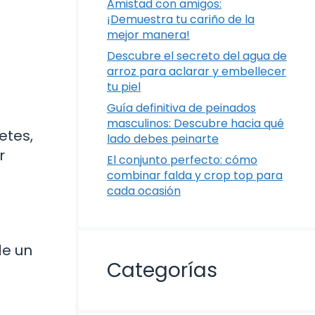
Amistad con amigos:
¡Demuestra tu cariño de la
mejor manera!
Descubre el secreto del agua de
arroz para aclarar y embellecer
tu piel
Guía definitiva de peinados
masculinos: Descubre hacia qué
etes,
lado debes peinarte
r
El conjunto perfecto: cómo
combinar falda y crop top para
cada ocasión
de un
Categorías