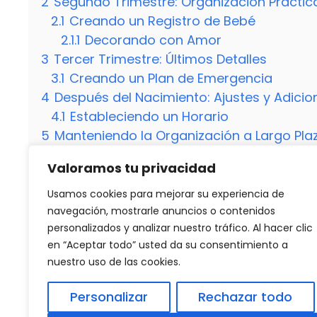
2
Segundo Trimestre: Organización Práctic
2.1
Creando un Registro de Bebé
2.1.1
Decorando con Amor
3
Tercer Trimestre: Últimos Detalles
3.1
Creando un Plan de Emergencia
4
Después del Nacimiento: Ajustes y Adicio
4.1
Estableciendo un Horario
5
Manteniendo la Organización a Largo Pla
5.1
Creando Rutinas Diarias
Valoramos tu privacidad
5.2
¿En qué momento debo comprar la cun
5.2.1
¿Qué debo tener en cuenta al elegir
Usamos cookies para mejorar su experiencia de
navegación, mostrarle anuncios o contenidos
personalizados y analizar nuestro tráfico. Al hacer clic
en “Aceptar todo” usted da su consentimiento a
Categorías
Destacados
nuestro uso de las cookies.
Almuerzo saludable para bebé de 1 año: 10 r
Descubre cuándo te quedarás embarazada co
Personalizar
Rechazar todo
inquietudes!