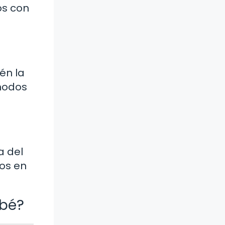
os con
én la
ómodos
a del
dos en
ebé?