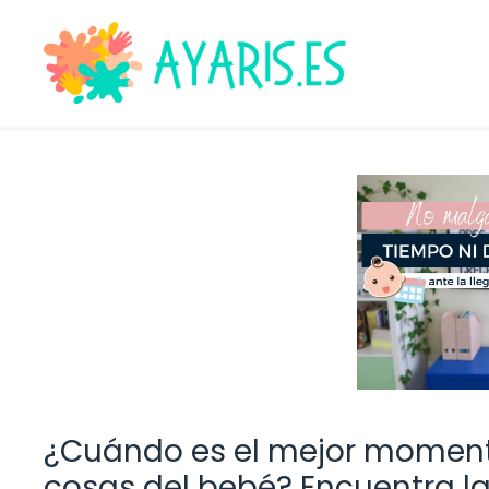
Saltar
al
contenido
¿Cuándo es el mejor moment
cosas del bebé? Encuentra l