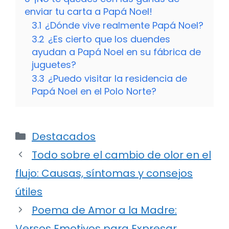
enviar tu carta a Papá Noel!
3.1
¿Dónde vive realmente Papá Noel?
3.2
¿Es cierto que los duendes
ayudan a Papá Noel en su fábrica de
juguetes?
3.3
¿Puedo visitar la residencia de
Papá Noel en el Polo Norte?
Categorías
Destacados
Todo sobre el cambio de olor en el
flujo: Causas, síntomas y consejos
útiles
Poema de Amor a la Madre:
Versos Emotivos para Expresar