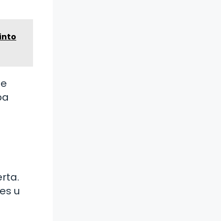
into
se
pa
rta.
es u