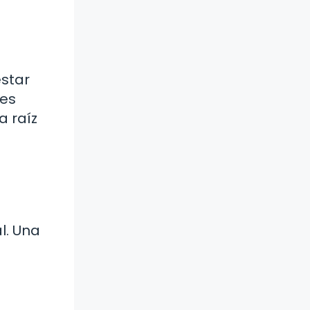
estar
les
a raíz
l. Una