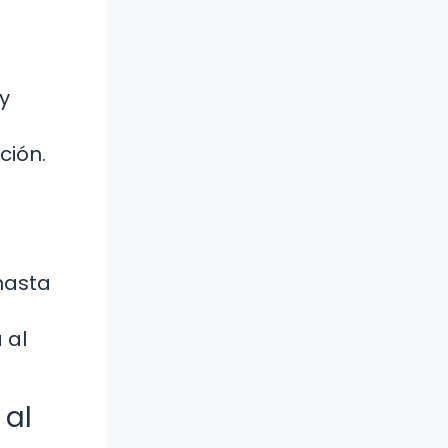
y
ción.
hasta
 al
 al