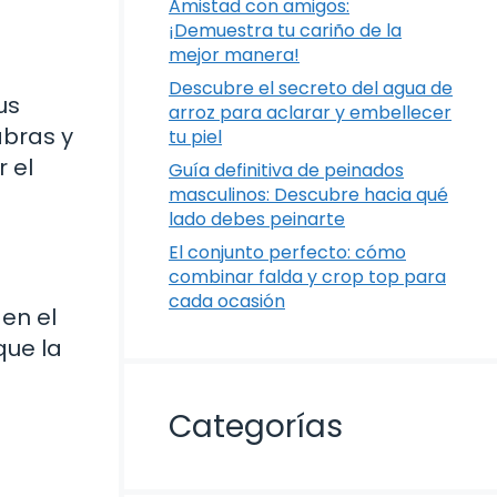
Amistad con amigos:
¡Demuestra tu cariño de la
mejor manera!
Descubre el secreto del agua de
us
arroz para aclarar y embellecer
abras y
tu piel
r el
Guía definitiva de peinados
masculinos: Descubre hacia qué
lado debes peinarte
El conjunto perfecto: cómo
combinar falda y crop top para
cada ocasión
en el
que la
Categorías