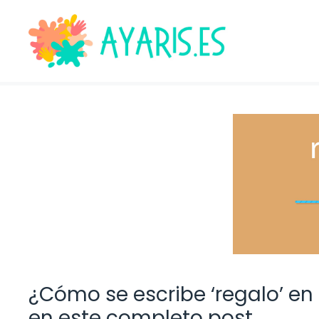
Saltar
al
contenido
¿Cómo se escribe ‘regalo’ en
en este completo post