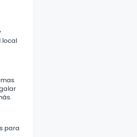
y
 local
ormas
galar
más.
es para