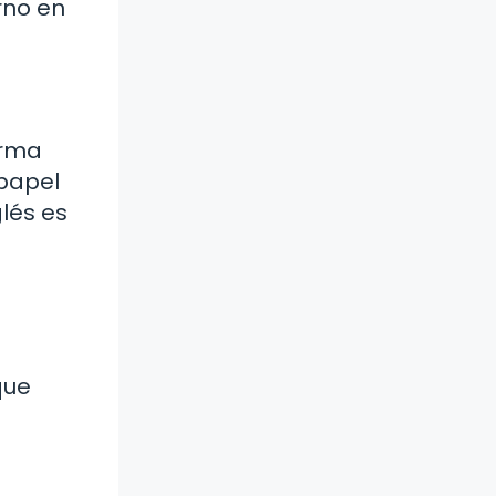
rno en
orma
 papel
lés es
que