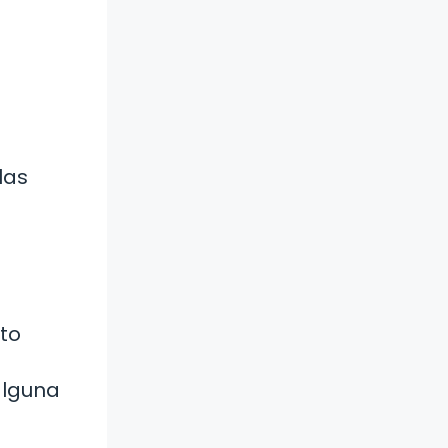
las
ito
alguna