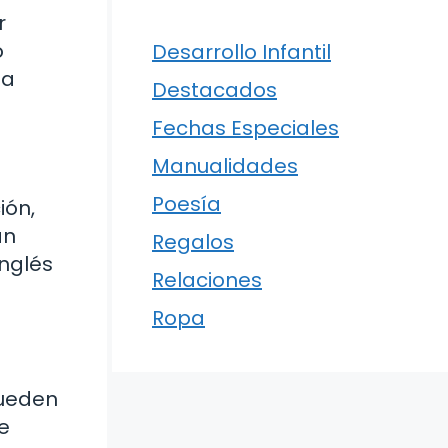
r
o
Desarrollo Infantil
da
Destacados
Fechas Especiales
Manualidades
Poesía
ión,
an
Regalos
inglés
Relaciones
Ropa
pueden
e