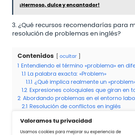
¡Hermoso, dulce y encantador!
3. ¿Qué recursos recomendarías para me
resolución de problemas en inglés?
Contenidos
ocultar
1
Entendiendo el término «problema» en dif
1.1
La palabra exacta: «Problem»
1.1.1
¿Qué implica realmente un «problem»
1.2
Expresiones coloquiales que giran en 
2
Abordando problemas en el entorno labo
2.1
Resolución de conflictos en inglés
2.1.1
¿Cómo gestionar eficazmente proble
Valoramos tu privacidad
3
Diferencias culturales en la percepción 
3.1
Impacto de la percepción cultural en 
Usamos cookies para mejorar su experiencia de