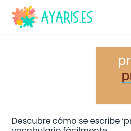
Saltar
al
contenido
Descubre cómo se escribe ‘pr
vocabulario fácilmente