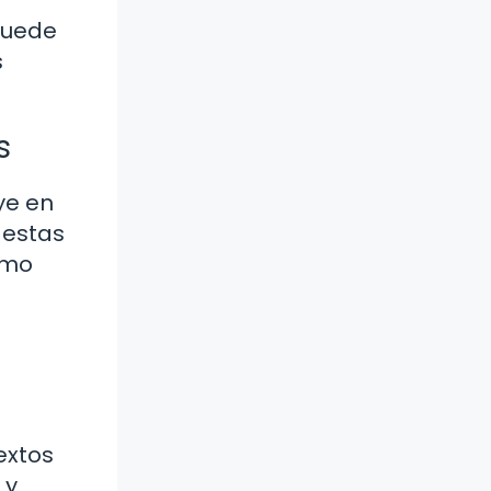
puede
s
s
ye en
 estas
omo
extos
 y