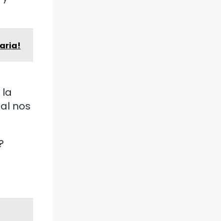
maria!
 la
ial nos
?