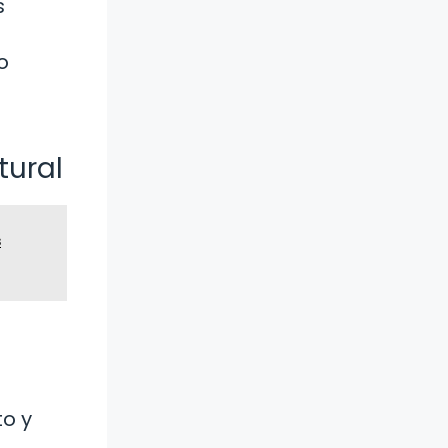
s
o
tural
s
to y