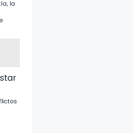
ía, la
e
star
lictos