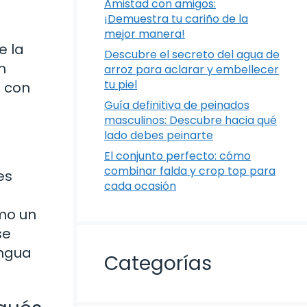
Amistad con amigos:
¡Demuestra tu cariño de la
mejor manera!
e la
Descubre el secreto del agua de
n
arroz para aclarar y embellecer
tu piel
a con
Guía definitiva de peinados
masculinos: Descubre hacia qué
lado debes peinarte
El conjunto perfecto: cómo
combinar falda y crop top para
es
cada ocasión
omo un
se
engua
Categorías