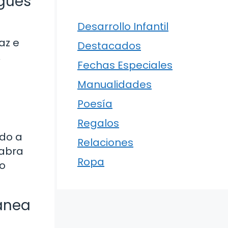
ugués
Desarrollo Infantil
az e
Destacados
,
Fechas Especiales
Manualidades
Poesía
Regalos
ido a
Relaciones
labra
Ropa
io
ánea