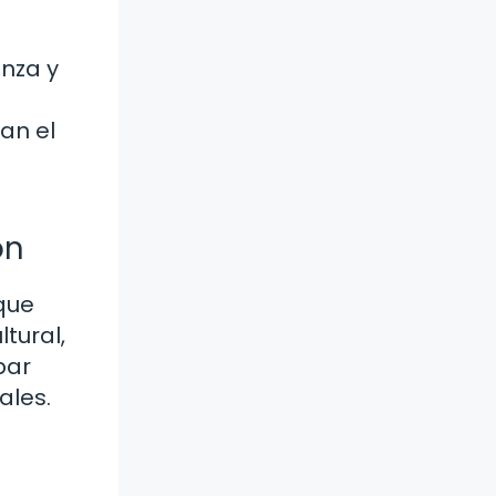
anza y
an el
ón
 que
tural,
bar
ales.