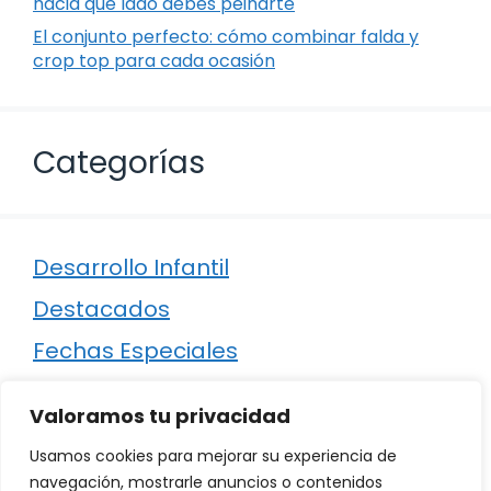
hacia qué lado debes peinarte
El conjunto perfecto: cómo combinar falda y
crop top para cada ocasión
Categorías
Desarrollo Infantil
Destacados
Fechas Especiales
Manualidades
Valoramos tu privacidad
Poesía
Usamos cookies para mejorar su experiencia de
Regalos
navegación, mostrarle anuncios o contenidos