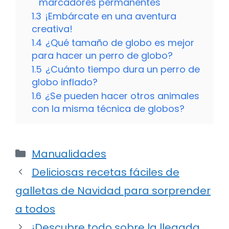
marcadores permanentes
1.3
¡Embárcate en una aventura
creativa!
1.4
¿Qué tamaño de globo es mejor
para hacer un perro de globo?
1.5
¿Cuánto tiempo dura un perro de
globo inflado?
1.6
¿Se pueden hacer otros animales
con la misma técnica de globos?
Categorías
Manualidades
Deliciosas recetas fáciles de
galletas de Navidad para sorprender
a todos
¡Descubre todo sobre la llegada