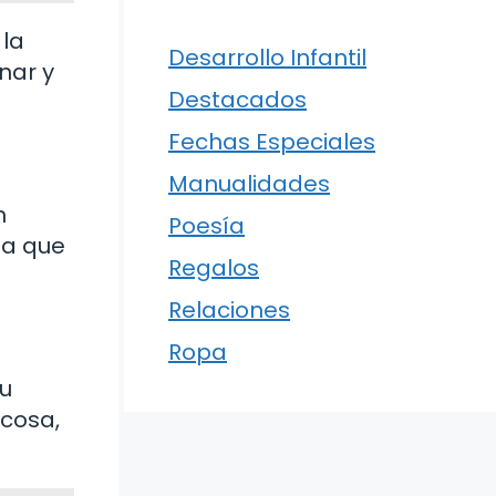
 la
Desarrollo Infantil
nar y
Destacados
Fechas Especiales
Manualidades
n
Poesía
ja que
Regalos
Relaciones
Ropa
tu
ucosa,