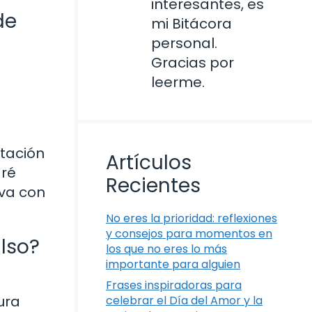
interesantes, es
de
mi Bitácora
personal.
Gracias por
leerme.
ntación
Artículos
aré
Recientes
iva con
No eres la prioridad: reflexiones
y consejos para momentos en
lso?
los que no eres lo más
importante para alguien
Frases inspiradoras para
ura
celebrar el Día del Amor y la