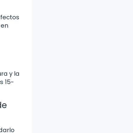
efectos
 en
ra y la
s 15-
de
darlo