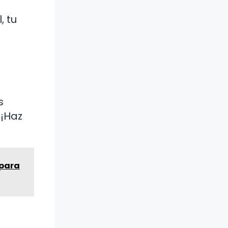
, tu
s
 ¡Haz
 para