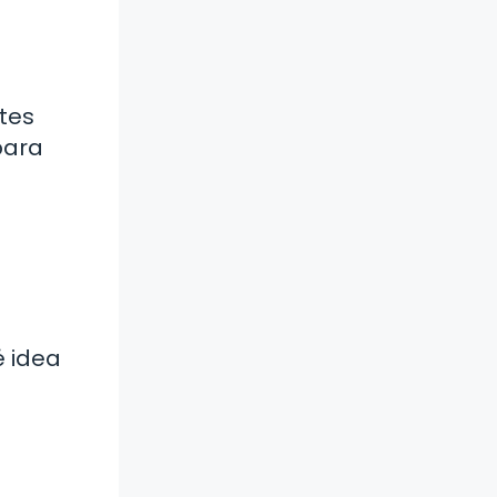
ntes
para
é idea