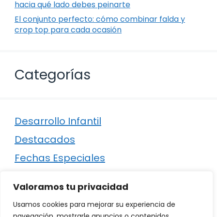
hacia qué lado debes peinarte
El conjunto perfecto: cómo combinar falda y
crop top para cada ocasión
Categorías
Desarrollo Infantil
Destacados
Fechas Especiales
Manualidades
Valoramos tu privacidad
Poesía
Usamos cookies para mejorar su experiencia de
Regalos
navegación, mostrarle anuncios o contenidos