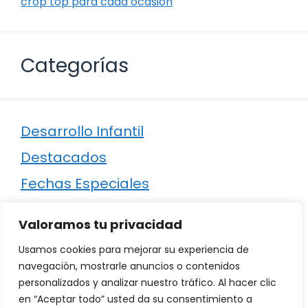
crop top para cada ocasión
Categorías
Desarrollo Infantil
Destacados
Fechas Especiales
Manualidades
Valoramos tu privacidad
Poesía
Usamos cookies para mejorar su experiencia de
Regalos
navegación, mostrarle anuncios o contenidos
personalizados y analizar nuestro tráfico. Al hacer clic
Relaciones
en “Aceptar todo” usted da su consentimiento a