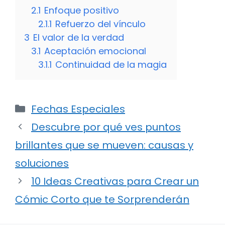
2.1
Enfoque positivo
2.1.1
Refuerzo del vínculo
3
El valor de la verdad
3.1
Aceptación emocional
3.1.1
Continuidad de la magia
Categorías
Fechas Especiales
Descubre por qué ves puntos
brillantes que se mueven: causas y
soluciones
10 Ideas Creativas para Crear un
Cómic Corto que te Sorprenderán