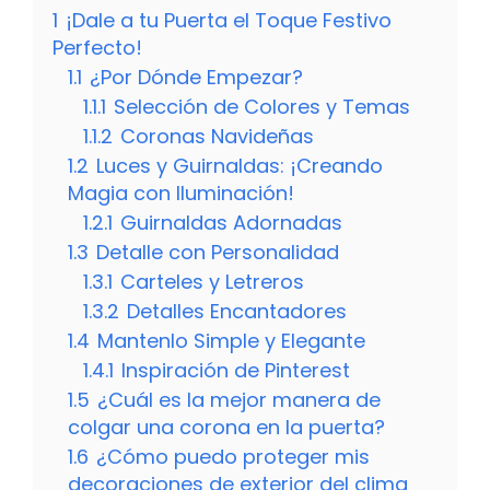
1
¡Dale a tu Puerta el Toque Festivo
Perfecto!
1.1
¿Por Dónde Empezar?
1.1.1
Selección de Colores y Temas
1.1.2
Coronas Navideñas
1.2
Luces y Guirnaldas: ¡Creando
Magia con Iluminación!
1.2.1
Guirnaldas Adornadas
1.3
Detalle con Personalidad
1.3.1
Carteles y Letreros
1.3.2
Detalles Encantadores
1.4
Mantenlo Simple y Elegante
1.4.1
Inspiración de Pinterest
1.5
¿Cuál es la mejor manera de
colgar una corona en la puerta?
1.6
¿Cómo puedo proteger mis
decoraciones de exterior del clima