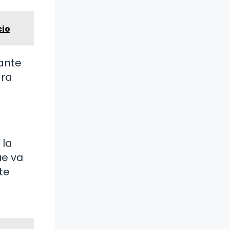
cio
ante
ara
 la
ue va
te