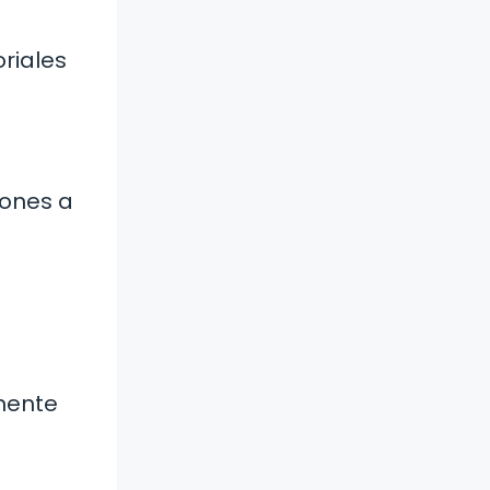
oriales
iones a
amente