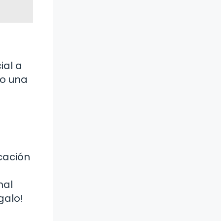
ial a
 o una
cación
nal
galo!