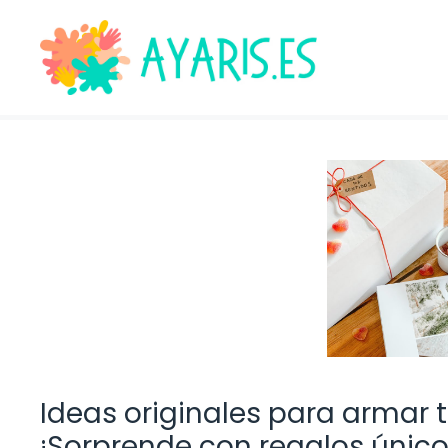
Saltar
al
contenido
Ideas originales para armar t
¡Sorprende con regalos único