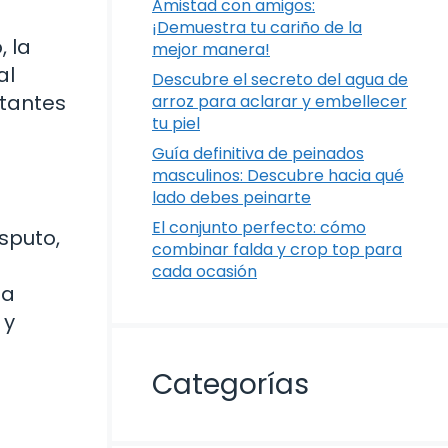
Amistad con amigos:
¡Demuestra tu cariño de la
, la
mejor manera!
al
Descubre el secreto del agua de
tantes
arroz para aclarar y embellecer
tu piel
Guía definitiva de peinados
masculinos: Descubre hacia qué
lado debes peinarte
El conjunto perfecto: cómo
esputo,
combinar falda y crop top para
cada ocasión
ta
 y
Categorías