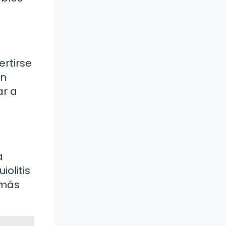
ertirse
en
ar a
a
olitis
 más