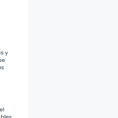
s y
se
as
el
ables