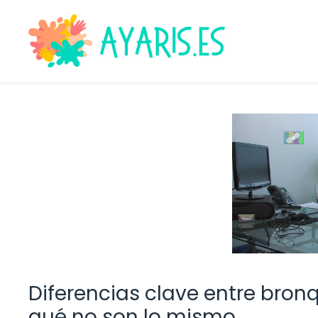
Saltar
al
contenido
Diferencias clave entre bronq
qué no son lo mismo