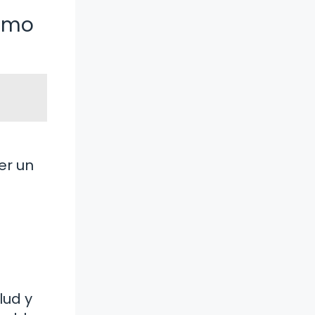
como
er un
lud y