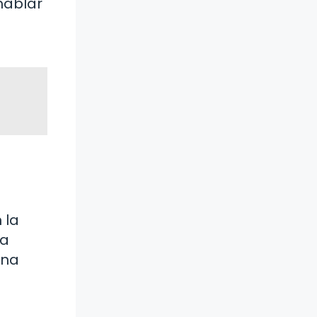
hablar
 la
La
una