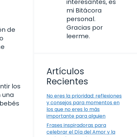
interesantes, es
mi Bitácora
personal.
Gracias por
ón de
leerme.
co
se
Artículos
Recientes
ir los
n una
No eres la prioridad: reflexiones
s bebés
y consejos para momentos en
los que no eres lo más
importante para alguien
Frases inspiradoras para
celebrar el Día del Amor y la