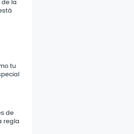
 de la
está
mo tu
special
es de
 regla