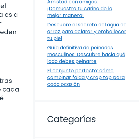
Amistad con amigos:
el
¡Demuestra tu cariño de la
ales a
mejor manera!
r
Descubre el secreto del agua de
pueden
arroz para aclarar y embellecer
tu piel
Guía definitiva de peinados
masculinos: Descubre hacia qué
lado debes peinarte
El conjunto perfecto: cómo
a
combinar falda y crop top para
tras
cada ocasión
e cada
bé
Categorías