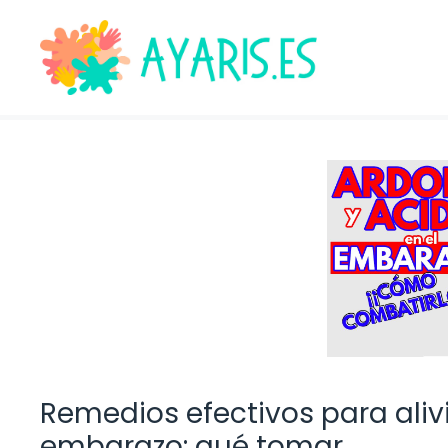
Saltar
al
contenido
Remedios efectivos para aliv
embarazo: qué tomar