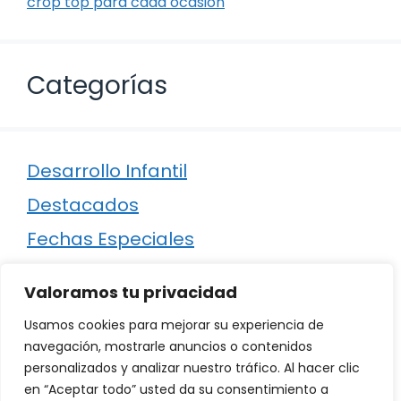
crop top para cada ocasión
Categorías
Desarrollo Infantil
Destacados
Fechas Especiales
Manualidades
Valoramos tu privacidad
Poesía
Usamos cookies para mejorar su experiencia de
Regalos
navegación, mostrarle anuncios o contenidos
personalizados y analizar nuestro tráfico. Al hacer clic
Relaciones
en “Aceptar todo” usted da su consentimiento a