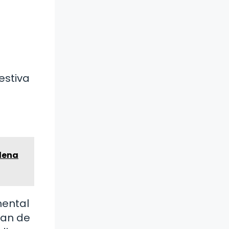
estiva
elena
mental
lan de