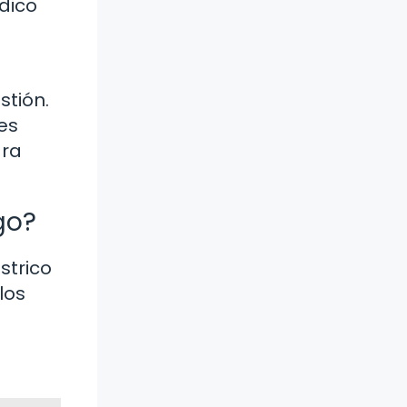
dico
stión.
es
ara
go?
strico
los