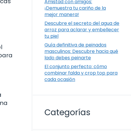
icas
Amistad con amigos:
¡Demuestra tu cariño de la
mejor manera!
Descubre el secreto del agua de
arroz para aclarar y embellecer
tu piel
Guía definitiva de peinados
l
masculinos: Descubre hacia qué
 para
lado debes peinarte
El conjunto perfecto: cómo
combinar falda y crop top para
cada ocasión
a
una
Categorías