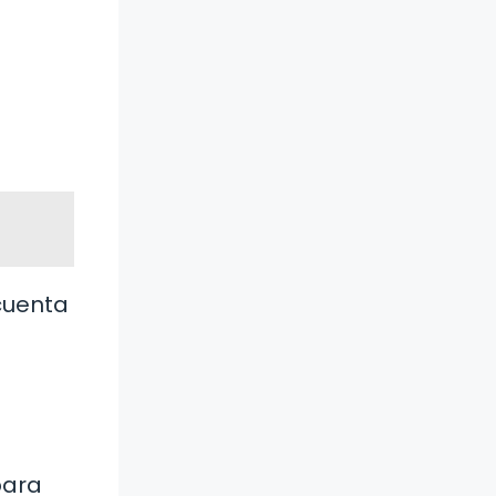
 cuenta
para