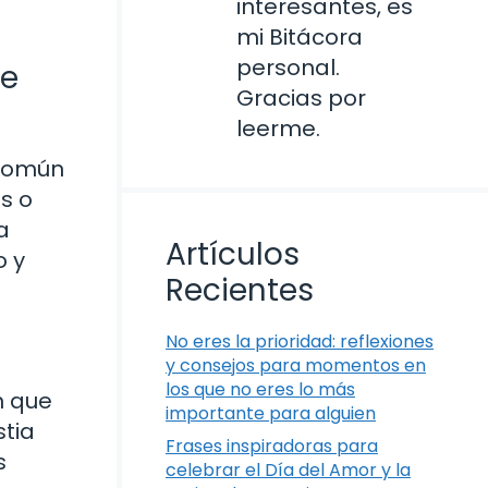
interesantes, es
mi Bitácora
personal.
de
Gracias por
leerme.
 común
s o
a
Artículos
o y
Recientes
No eres la prioridad: reflexiones
y consejos para momentos en
los que no eres lo más
n que
importante para alguien
stia
Frases inspiradoras para
s
celebrar el Día del Amor y la