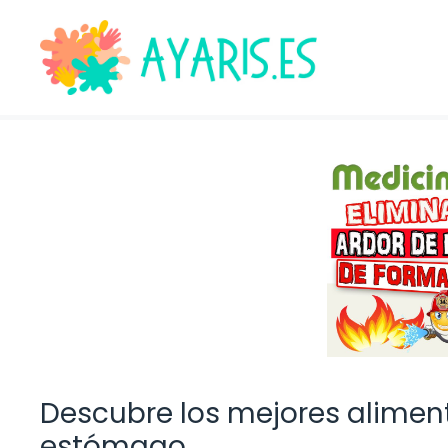
Saltar
al
contenido
Descubre los mejores alimento
estómago