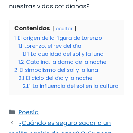
nuestras vidas cotidianas?
Contenidos
ocultar
1
El origen de la figura de Lorenzo
1.1
Lorenzo, el rey del día
1.1.1
La dualidad del sol y la luna
1.2
Catalina, la dama de la noche
2
El simbolismo del sol y la luna
2.1
El ciclo del día y la noche
2.1.1
La influencia del sol en la cultura
Categorías
Poesía
¿Cuándo es seguro sacar a un