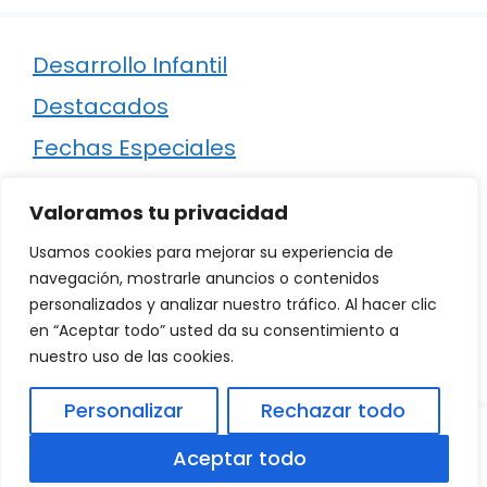
Desarrollo Infantil
Destacados
Fechas Especiales
Manualidades
Valoramos tu privacidad
Poesía
Usamos cookies para mejorar su experiencia de
Regalos
navegación, mostrarle anuncios o contenidos
personalizados y analizar nuestro tráfico. Al hacer clic
Relaciones
en “Aceptar todo” usted da su consentimiento a
Ropa
nuestro uso de las cookies.
Personalizar
Rechazar todo
© 2026
Política de Privacidad
.
|
Aviso Legal
|
Aceptar todo
Política de Cookies