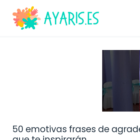
Saltar
al
contenido
50 emotivas frases de agrad
que te inspirarán