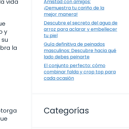
a vida
Amistad con amigos:
¡Demuestra tu cariño de la
mejor manera!
ue
Descubre el secreto del agua de
arroz para aclarar y embellecer
o y
tu piel
 su
Guía definitiva de peinados
bra la
masculinos: Descubre hacia qué
lado debes peinarte
El conjunto perfecto: cómo
combinar falda y crop top para
cada ocasión
Categorías
otorga
que