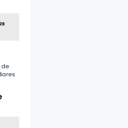
os
a de
liares
e