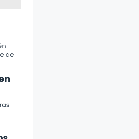
én
te de
 en
ras
os