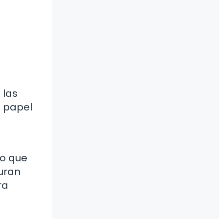
 las
l papel
no que
duran
ra