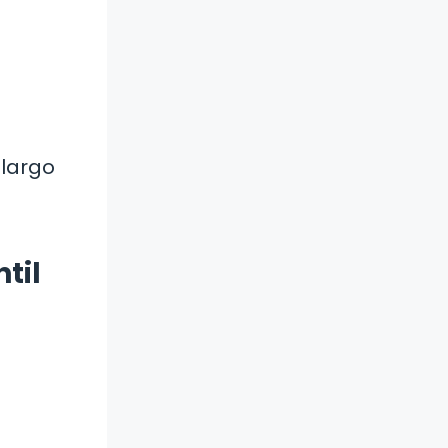
 largo
til