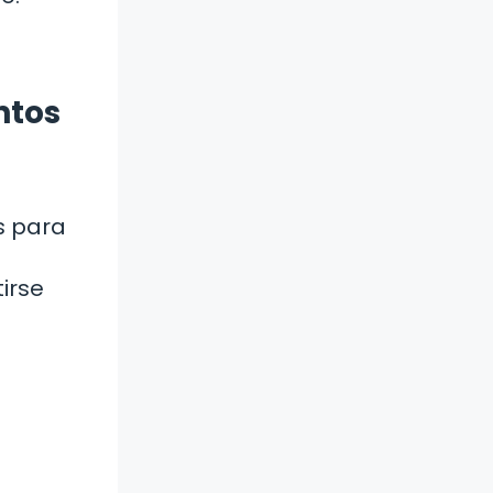
ntos
s para
irse