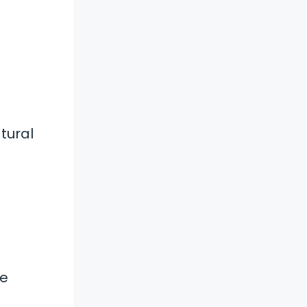
tural
re