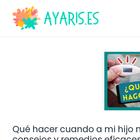
Saltar
al
contenido
Qué hacer cuando a mi hijo n
consejos y remedios eficace