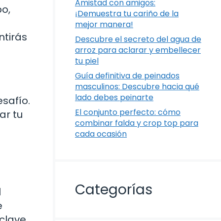
Amistad con amigos:
po,
¡Demuestra tu cariño de la
mejor manera!
ntirás
Descubre el secreto del agua de
arroz para aclarar y embellecer
tu piel
Guía definitiva de peinados
masculinos: Descubre hacia qué
lado debes peinarte
safío.
El conjunto perfecto: cómo
ar tu
combinar falda y crop top para
cada ocasión
Categorías
l
e
 clave