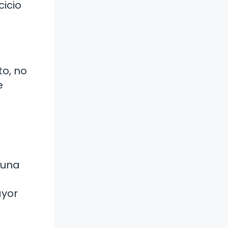
cicio
to, no
e
 una
ayor