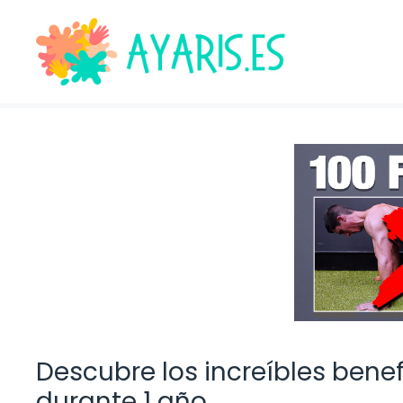
Saltar
al
contenido
Descubre los increíbles benef
durante 1 año