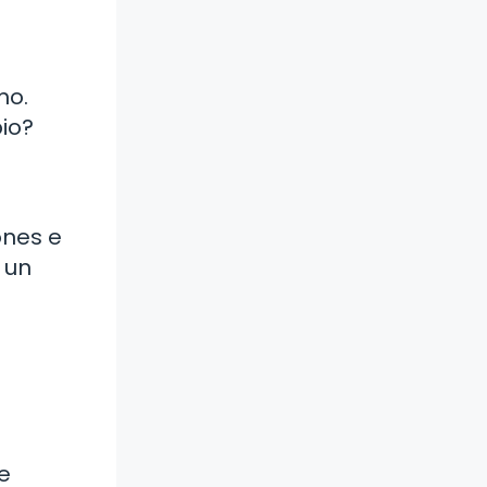
mo.
io?
ones e
 un
e