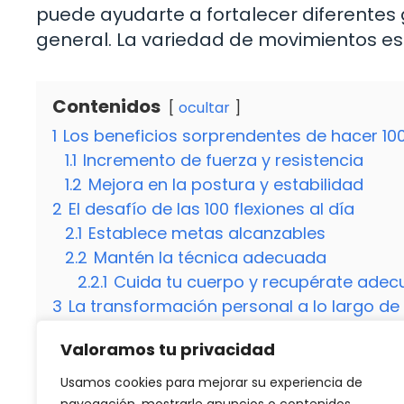
puede ayudarte a fortalecer diferentes
general. La variedad de movimientos e
Contenidos
ocultar
1
Los beneficios sorprendentes de hacer 100 
1.1
Incremento de fuerza y resistencia
1.2
Mejora en la postura y estabilidad
2
El desafío de las 100 flexiones al día
2.1
Establece metas alcanzables
2.2
Mantén la técnica adecuada
2.2.1
Cuida tu cuerpo y recupérate ade
3
La transformación personal a lo largo de
3.1
Desarrollo de una mentalidad resilient
Valoramos tu privacidad
3.2
Impacto en tu autoestima y confianza
3.3
¿Es seguro hacer 100 flexiones diarias 
Usamos cookies para mejorar su experiencia de
3.4
¿Qué otros ejercicios complementarios