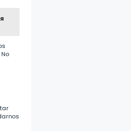
ta
os
. No
tar
udarnos