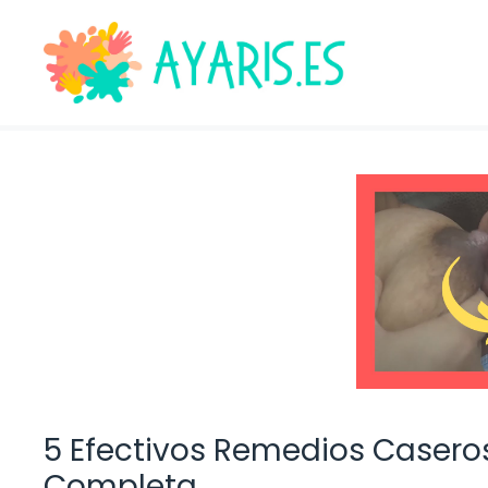
Saltar
al
contenido
5 Efectivos Remedios Caseros
Completa