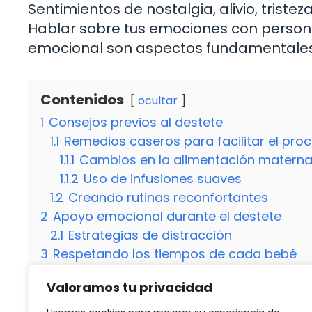
Sentimientos de nostalgia, alivio, trist
Hablar sobre tus emociones con persona
emocional son aspectos fundamentales p
Contenidos
ocultar
1
Consejos previos al destete
1.1
Remedios caseros para facilitar el pro
1.1.1
Cambios en la alimentación matern
1.1.2
Uso de infusiones suaves
1.2
Creando rutinas reconfortantes
2
Apoyo emocional durante el destete
2.1
Estrategias de distracción
3
Respetando los tiempos de cada bebé
3.1
Comunicación no verbal
Valoramos tu privacidad
4
Preguntas frecuentes sobre el destete
4.1
¿Cuándo es el momento adecuado para 