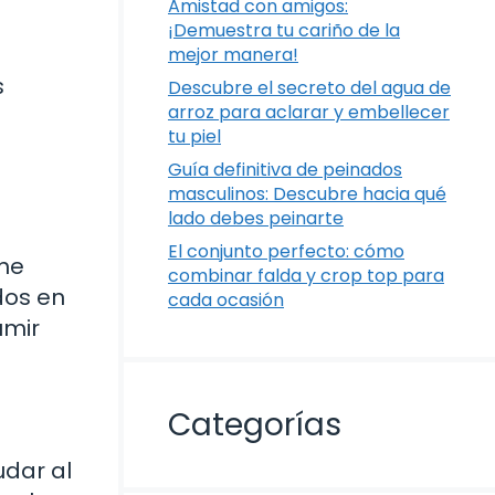
Amistad con amigos:
¡Demuestra tu cariño de la
mejor manera!
s
Descubre el secreto del agua de
arroz para aclarar y embellecer
tu piel
Guía definitiva de peinados
masculinos: Descubre hacia qué
lado debes peinarte
El conjunto perfecto: cómo
che
combinar falda y crop top para
dos en
cada ocasión
umir
Categorías
udar al