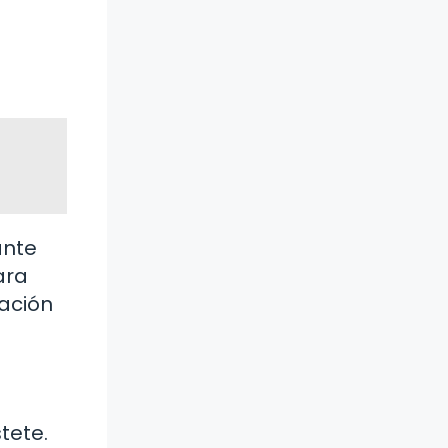
ante
ara
tación
tete.