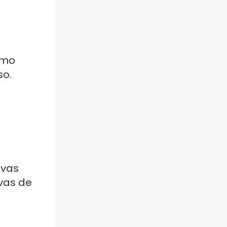
omo
so.
evas
ivas de