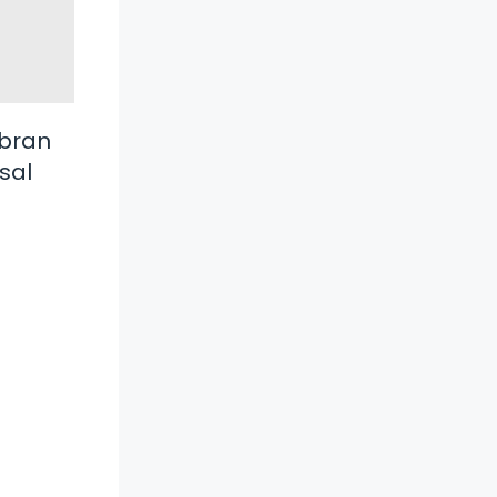
ubran
sal