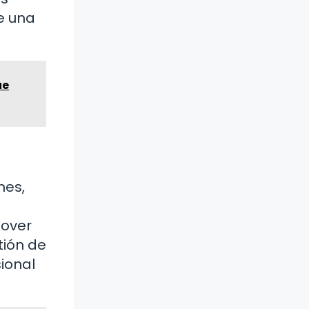
e una
ue
nes,
mover
tión de
ional