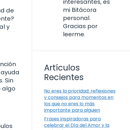
interesantes, es
mi Bitácora
ud de
personal.
ente?
Gracias por
al y
leerme.
unción
Artículos
e ayuda
Recientes
. Sin
 algo
No eres la prioridad: reflexiones
y consejos para momentos en
los que no eres lo más
importante para alguien
Frases inspiradoras para
bulos
celebrar el Día del Amor y la