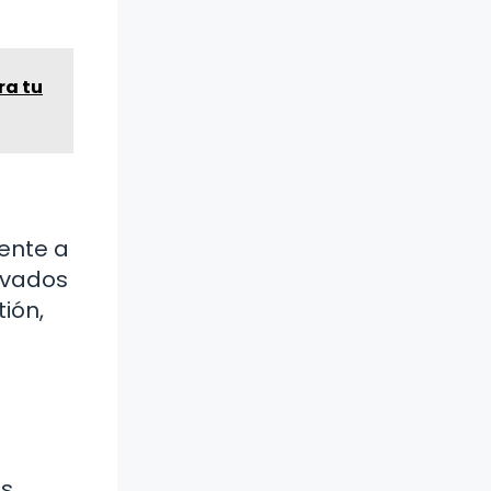
ra tu
ente a
lavados
ión,
es