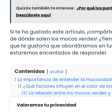
Quizás también te interese:
¿Por qué los pun
Descúbrelo aquí
Si te ha gustado este artículo, ¡compá
de dónde salen los mocos verdes! ¿Tie
que te gustaría que abordáramos en fut
estaremos encantados de responder.
Contenidos
ocultar
1
La importancia de entender la mucosidad
1.1
¿Qué factores influyen en el color de l
1.1.1
La relación entre los mocos verdes y 
2
Consejos para tratar la mucosidad nasal
Valoramos tu privacidad
2.1
La importancia de la higiene nasal