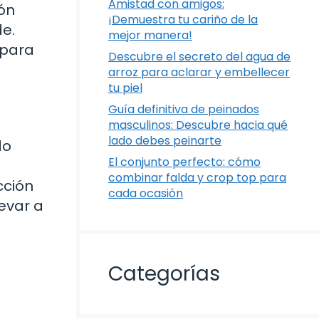
Amistad con amigos:
ón
¡Demuestra tu cariño de la
de.
mejor manera!
 para
Descubre el secreto del agua de
arroz para aclarar y embellecer
tu piel
Guía definitiva de peinados
masculinos: Descubre hacia qué
lado debes peinarte
do
El conjunto perfecto: cómo
combinar falda y crop top para
cción
cada ocasión
levar a
Categorías