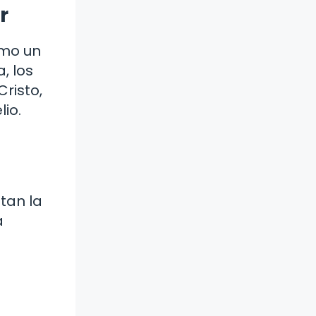
r
omo un
, los
Cristo,
lio.
tan la
a
n