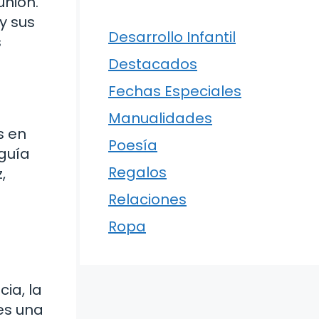
unión.
y sus
Desarrollo Infantil
s
Destacados
Fechas Especiales
Manualidades
s en
Poesía
 guía
Regalos
,
Relaciones
Ropa
cia, la
es una