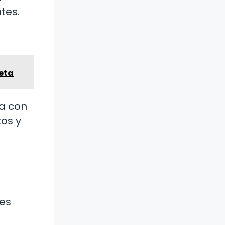
tes.
leta
a con
tos y
 es