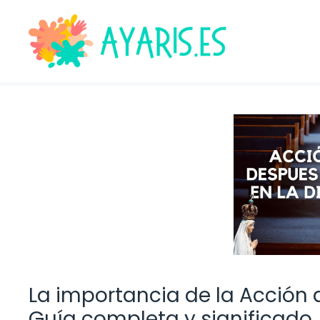
Saltar
al
contenido
La importancia de la Acción
Guía completa y significado