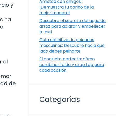
Amistad con amigos:
ncio y
¡Demuestra tu cariño de la
mejor manera!
es ha
Descubre el secreto del agua de
la
arroz para aclarar y embellecer
tu piel
Guía definitiva de peinados
masculinos: Descubre hacia qué
lado debes peinarte
El conjunto perfecto: cómo
 el
combinar falda y crop top para
cada ocasión
 amor
dad de
Categorías