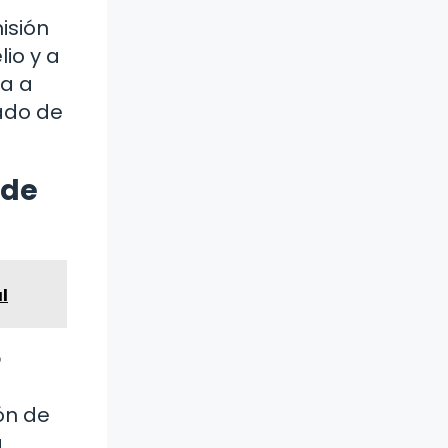
isión
io y a
sa a
tado de
 de
l
?
ón de
a